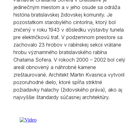
jedinečným miestom a v jeho osude sa odráža
história bratislavskej židovskej komunity. Je
pozostatkom starobylého cintorína, ktorý bol
zničený v roku 1943 v dôsledku výstavby tunela
pre električkovú trať. V podzemnom priestore sa
zachovalo 23 hrobov v rabínskej sekcii vrátane
hrobu významného bratislavského rabína
Chatama Sofera. V rokoch 2000 – 2002 bol celý
areál obnovený a náhrobné kamene
zreštaurované. Architekt Martin Kvasnica vytvoril
pozoruhodné dielo, ktoré spĺňa striktné
požiadavky halachy (židovského práva), ako aj
najvyššie štandardy súčasnej architektúry.