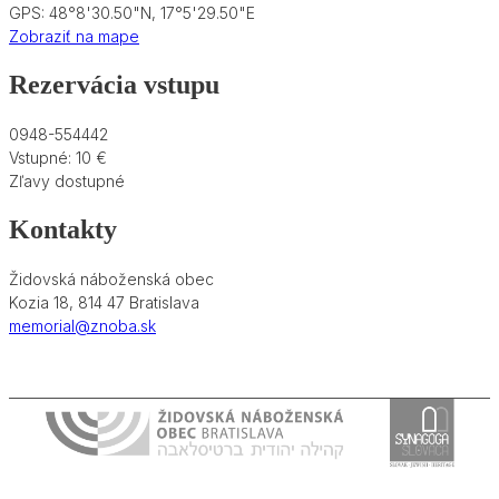
GPS: 48°8'30.50"N, 17°5'29.50"E
Zobraziť na mape
Rezervácia vstupu
0948-554442
Vstupné: 10 €
Zľavy dostupné
Kontakty
Židovská náboženská obec
Kozia 18, 814 47 Bratislava
memorial@znoba.sk